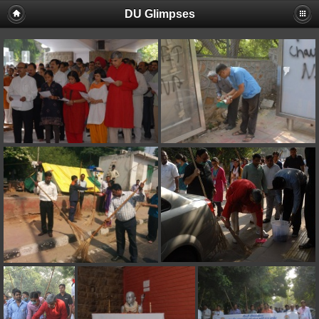
DU Glimpses