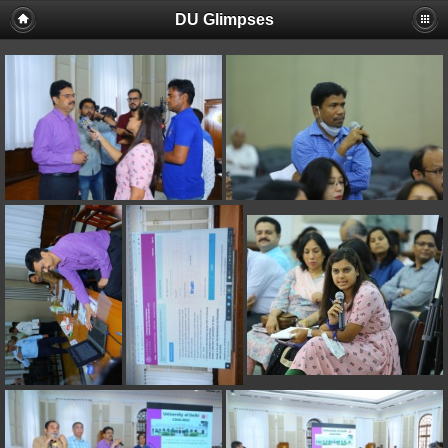
DU Glimpses