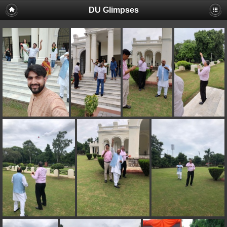
DU Glimpses