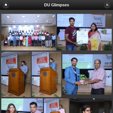
DU Glimpses