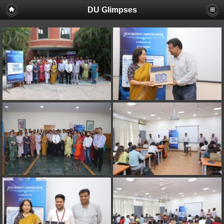
DU Glimpses