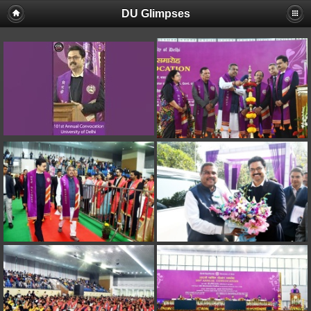
DU Glimpses