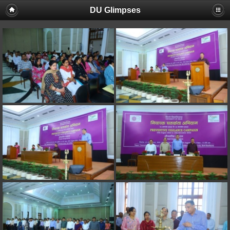
DU Glimpses