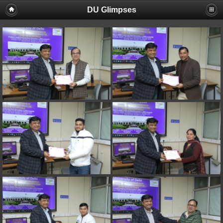
DU Glimpses