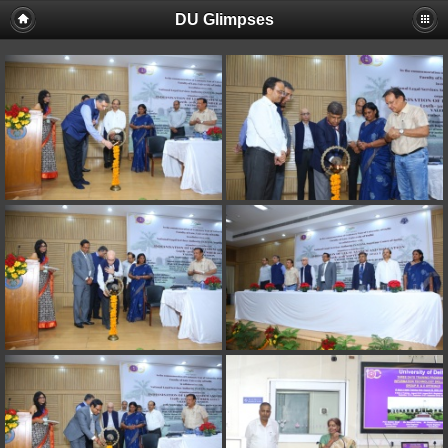
DU Glimpses