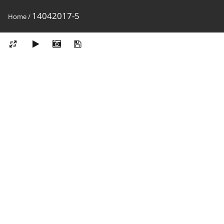
14042017-5
Home
/