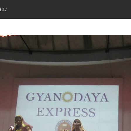
t 2
/